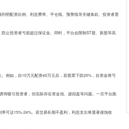
，详细列明配资比例、利息费率、平仓线、预警线等关键条款。投资者需
仓线，防止投资者亏损超过保证金。同时，平台会限制ST股、新股等高
放大。例如，自10万元配资40万元后，若股票下跌20%，自资金将亏
免息”为诱饵吸引投资者，但实际存在资金池、虚拟盘等问题。一旦平台跑
化利率可达15%-24%。若交易长期不盈利，利息支出将显著侵蚀收