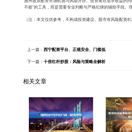
惠州股票配资市场机遇与风险并存。投资者在追求收益的同
不赔”的工具，而是需要专业判断与严格纪律的辅助手段。
（注：本文仅供参考，不构成投资建议。股市有风险配资杠
上一篇：
西宁配资平台、正规安全、门槛低
下一篇：
十倍杠杆炒股：风险与策略全解析
相关文章