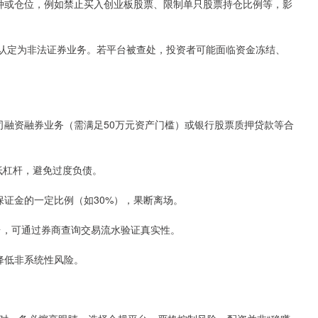
、品种或仓位，例如禁止买入创业板股票、限制单只股票持仓比例等，影
门明确认定为非法证券业务。若平台被查处，投资者可能面临资金冻结、
券公司融资融券业务（需满足50万元资产门槛）或银行股票质押贷款等合
3的低杠杆，避免过度负债。
到保证金的一定比例（如30%），果断离场。
资平台，可通过券商查询交易流水验证真实性。
，降低非系统性风险。