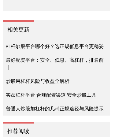
相关更新
杠杆炒股平台哪个好？选正规低息平台更稳妥
最好配资平台：安全、低息、高杠杆，排名前
十
炒股用杠杆风险与收益全解析
实盘杠杆平台 合规配资渠道 安全炒股工具
普通人炒股加杠杆的几种正规途径与风险提示
推荐阅读