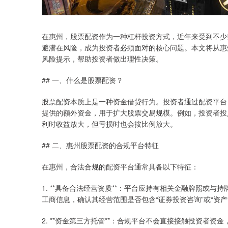
在惠州，股票配资作为一种杠杆投资方式，近年来受到不少
避潜在风险，成为投资者必须面对的核心问题。本文将从惠
风险提示，帮助投资者做出理性决策。
## 一、什么是股票配资？
股票配资本质上是一种资金借贷行为。投资者通过配资平台，
提供的额外资金，用于扩大股票交易规模。例如，投资者投入
利时收益放大，但亏损时也会按比例放大。
## 二、惠州股票配资的合规平台特征
在惠州，合法合规的配资平台通常具备以下特征：
1. **具备合法经营资质**：平台应持有相关金融牌照或
工商信息，确认其经营范围是否包含“证券投资咨询”或“资产
2. **资金第三方托管**：合规平台不会直接接触投资者