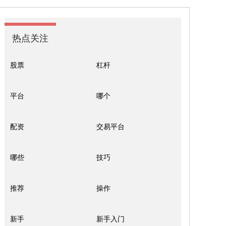
热点关注
股票
杠杆
平台
哪个
配资
交易平台
哪些
技巧
推荐
操作
新手
新手入门