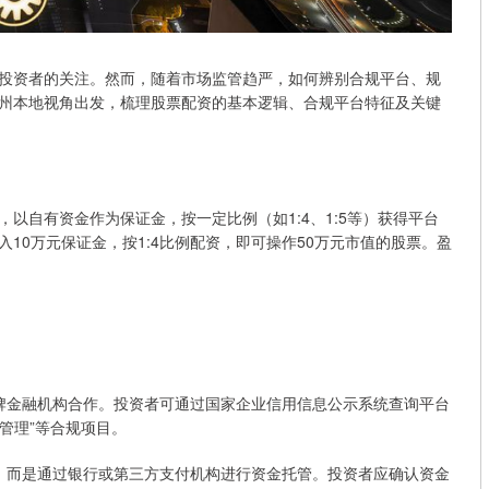
投资者的关注。然而，随着市场监管趋严，如何辨别合规平台、规
州本地视角出发，梳理股票配资的基本逻辑、合规平台特征及关键
以自有资金作为保证金，按一定比例（如1:4、1:5等）获得平台
10万元保证金，按1:4比例配资，即可操作50万元市值的股票。盈
与持牌金融机构合作。投资者可通过国家企业信用信息公示系统查询平台
管理”等合规项目。
资金，而是通过银行或第三方支付机构进行资金托管。投资者应确认资金