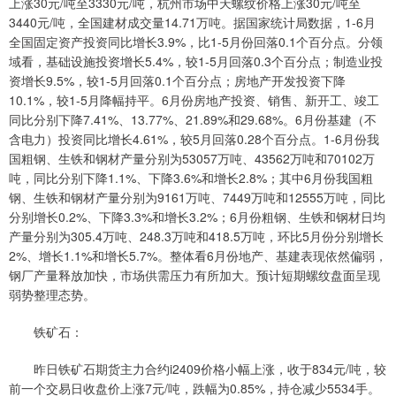
上涨30元/吨至3330元/吨，杭州市场中天螺纹价格上涨30元/吨至
3440元/吨，全国建材成交量14.71万吨。据国家统计局数据，1-6月
全国固定资产投资同比增长3.9%，比1-5月份回落0.1个百分点。分领
域看，基础设施投资增长5.4%，较1-5月回落0.3个百分点；制造业投
资增长9.5%，较1-5月回落0.1个百分点；房地产开发投资下降
10.1%，较1-5月降幅持平。6月份房地产投资、销售、新开工、竣工
同比分别下降7.41%、13.77%、21.89%和29.68%。6月份基建（不
含电力）投资同比增长4.61%，较5月回落0.28个百分点。1-6月份我
国粗钢、生铁和钢材产量分别为53057万吨、43562万吨和70102万
吨，同比分别下降1.1%、下降3.6%和增长2.8%；其中6月份我国粗
钢、生铁和钢材产量分别为9161万吨、7449万吨和12555万吨，同比
分别增长0.2%、下降3.3%和增长3.2%；6月份粗钢、生铁和钢材日均
产量分别为305.4万吨、248.3万吨和418.5万吨，环比5月份分别增长
2%、增长1.1%和增长5.7%。整体看6月份地产、基建表现依然偏弱，
钢厂产量释放加快，市场供需压力有所加大。预计短期螺纹盘面呈现
弱势整理态势。
铁矿石：
昨日铁矿石期货主力合约i2409价格小幅上涨，收于834元/吨，较
前一个交易日收盘价上涨7元/吨，跌幅为0.85%，持仓减少5534手。