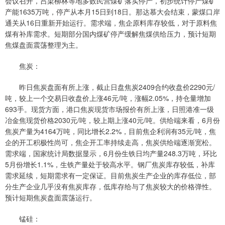
会议召开，吕梁柳林等地多数民营煤矿落实停产，初步统计停产煤矿
产能1635万吨，停产从本月15日到18日。那达慕大会结束，蒙煤口岸
通关从16日重新开始运行。需求端，焦企原料库存较低，对于原料焦
煤有补库需求。短期部分国内煤矿停产缓解焦煤供给压力，预计短期
焦煤盘面震荡整理为主。
焦炭：
昨日焦炭盘面有所上涨，截止日盘焦炭2409合约收盘价2290元/
吨，较上一个交易日收盘价上涨46元/吨，涨幅2.05%，持仓量增加
693手。现货方面，港口焦炭现货市场报价有所上涨，日照港准一级
冶金焦现货价格2030元/吨，较上期上涨40元/吨。供给端来看，6月份
焦炭产量为4164万吨，同比增长2.2%，目前焦企利润有35元/吨，焦
企的开工积极性尚可，焦企开工率持续走高，焦炭供给端逐渐宽松。
需求端，国家统计局数据显示，6月份生铁日均产量248.3万吨，环比
5月份增长1.1%，生铁产量处于较高水平。钢厂焦炭库存较低，补库
需求延续，短期需求有一定保证。目前焦炭生产企业的库存低位，部
分生产企业几乎没有焦炭库存，低库存给与了焦炭较大的价格弹性。
预计短期焦炭盘面震荡运行。
锰硅：