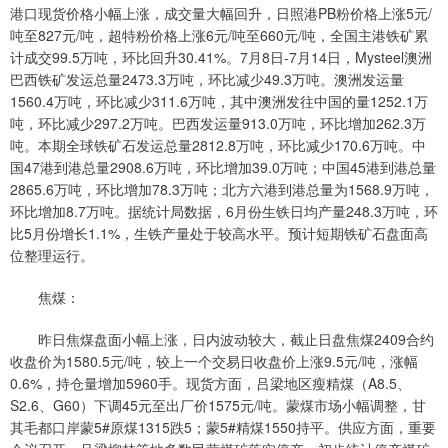
港口现货价格小幅上涨，成交量大幅回升，日照港PB粉价格上涨5元/
吨至827元/吨，超特粉价格上涨6元/吨至660元/吨，全国主港铁矿累
计成交99.5万吨，环比回升30.41%。7月8日-7月14日，Mysteel澳洲
巴西铁矿发运总量2473.3万吨，环比减少49.3万吨。澳洲发运量
1560.4万吨，环比减少311.6万吨，其中澳洲发往中国的量1252.1万
吨，环比减少297.2万吨。巴西发运量913.0万吨，环比增加262.3万
吨。本期全球铁矿石发运总量2812.8万吨，环比减少170.6万吨。中
国47港到港总量2908.6万吨，环比增加39.0万吨；中国45港到港总量
2865.6万吨，环比增加78.3万吨；北方六港到港总量为1568.9万吨，
环比增加8.7万吨。据统计局数据，6月份生铁日均产量248.3万吨，环
比5月份增长1.1%，生铁产量处于较高水平。预计短期铁矿石盘面高
位整理运行。
焦煤：
昨日焦煤盘面小幅上涨，日内波动较大，截止日盘焦煤2409合约
收盘价为1580.5元/吨，较上一个交易日收盘价上涨9.5元/吨，涨幅
0.6%，持仓量增加5960手。现货方面，吕梁地区瘦精煤（A8.5、
S2.6、G60）下调45元至出厂价1575元/吨。蒙煤市场小幅调整，甘
其毛都口岸蒙5#原煤1315跌5；蒙5#精煤1550持平。供应方面，重要