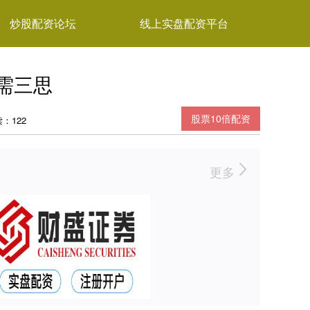
炒股配资论坛
线上实盘配资平台
需三思
股票10倍配资
：122
更多